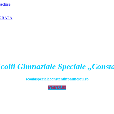
eschise
EGRATĂ
l Școlii Gimnaziale Speciale „Cons
scoalaspecialaconstantinpaunescu.ro
ACASĂ
»