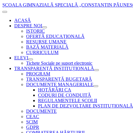
ȘCOALA GIMNAZIALĂ SPECIALĂ „CONSTANTIN PĂUNESCU”
ACASĂ
DESPRE NOI
ISTORIC
OFERTĂ EDUCAȚIONALĂ
RESURSE UMANE
BAZĂ MATERIALĂ
CURRICULUM
ELEVI
Tichete Sociale pe suport electronic
TRANSPARENȚĂ INSTITUȚIONALĂ
PROGRAM
TRANSPARENȚĂ BUGETARĂ
DOCUMENTE MANAGERIALE
HOTĂRÂRI CA
CODURI DE CONDUITĂ
REGULAMENTELE ȘCOLII
PLAN DE DEZVOLTARE INSTITUȚIONALĂ
DOCUMENTE
CEAC
SCIM
GDPR
COMBATEREA HĂRȚUIRII