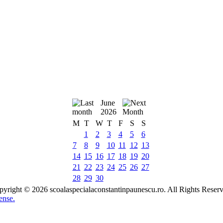
June
2026
M
T
W
T
F
S
S
1
2
3
4
5
6
7
8
9
10
11
12
13
14
15
16
17
18
19
20
21
22
23
24
25
26
27
28
29
30
yright © 2026 scoalaspecialaconstantinpaunescu.ro. All Rights Reser
ense.