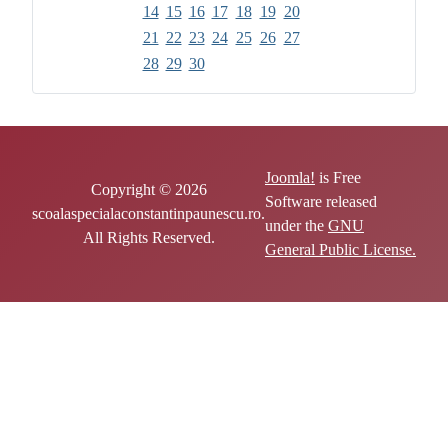
14
15
16
17
18
19
20
21
22
23
24
25
26
27
28
29
30
Joomla!
is Free
Copyright © 2026
Software released
scoalaspecialaconstantinpaunescu.ro.
under the
GNU
All Rights Reserved.
General Public License.