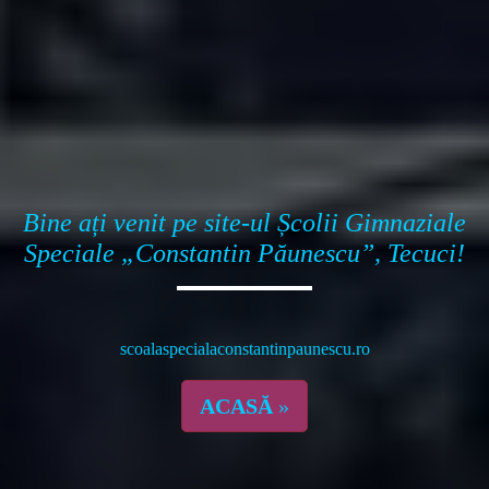
Bine ați venit pe site-ul Școlii Gimnaziale
Speciale „Constantin Păunescu”, Tecuci!
scoalaspecialaconstantinpaunescu.ro
ACASĂ
»